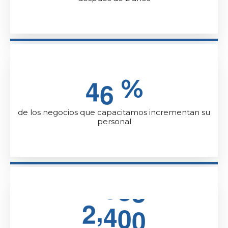
4
6
%
de los negocios que capacitamos incrementan su
personal
,
2
4
0
0