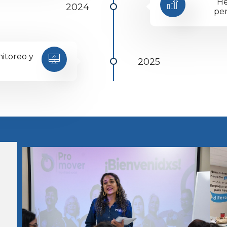
He
2024
pe
itoreo y
2025