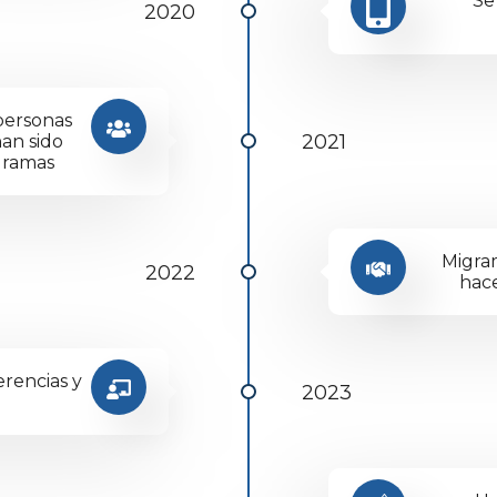
Se
2020
personas
2021
an sido
gramas
Migra
2022
hace
rencias y
2023